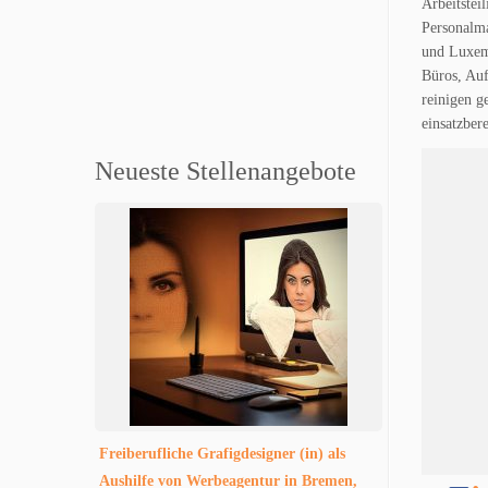
Arbeitstei
Personalma
und Luxemb
Büros, Auf
reinigen g
einsatzber
Neueste Stellenangebote
Freiberufliche Grafigdesigner (in) als
Aushilfe von Werbeagentur in Bremen,