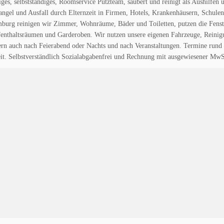
liges, selbstständiges, Roomservice Putzteam, säubert und reinigt als Aushilfen
ngel und Ausfall durch Elternzeit in Firmen, Hotels, Krankenhäusern, Schulen
urg reinigen wir Zimmer, Wohnräume, Bäder und Toiletten, putzen die Fenste
enthaltsräumen und Garderoben. Wir nutzen unsere eigenen Fahrzeuge, Reinigu
ern auch nach Feierabend oder Nachts und nach Veranstaltungen. Termine rund u
eit. Selbstverständlich Sozialabgabenfrei und Rechnung mit ausgewiesener Mw