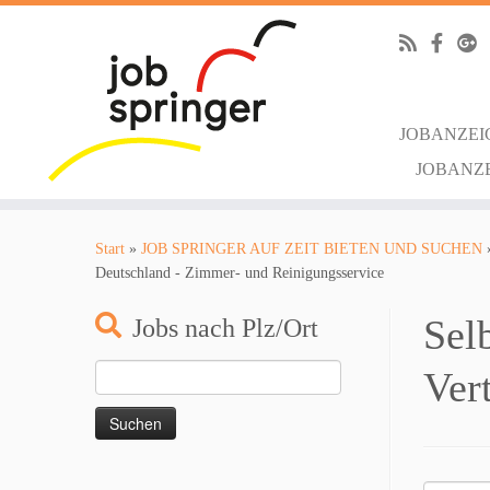
JOBANZEI
JOBANZ
Zum
Inhalt
Start
»
JOB SPRINGER AUF ZEIT BIETEN UND SUCHEN
springen
Deutschland - Zimmer- und Reinigungsservice
Sel
Jobs nach Plz/Ort
Suchen
Ver
nach: