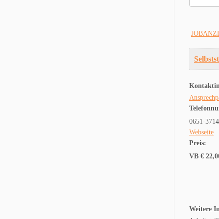
Suche
nach:
JOBANZ
Selbsts
Kontakti
Ansprechp
Telefonn
0651-371
Webseite
Preis:
VB € 22,0
Weitere I