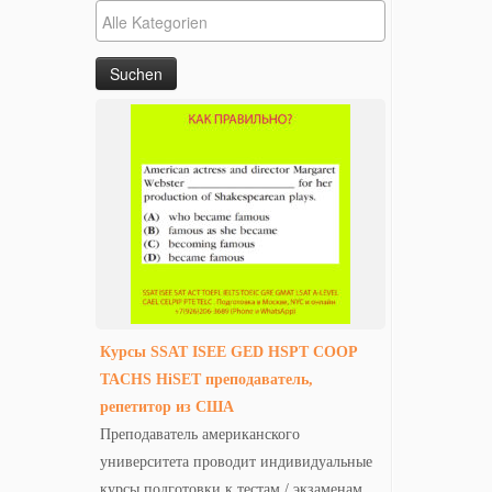
Курсы SSAT ISEE GED HSPT COOP
TACHS HiSET преподаватель,
репетитор из США
Преподаватель американского
университета проводит индивидуальные
курсы подготовки к тестам / экзаменам