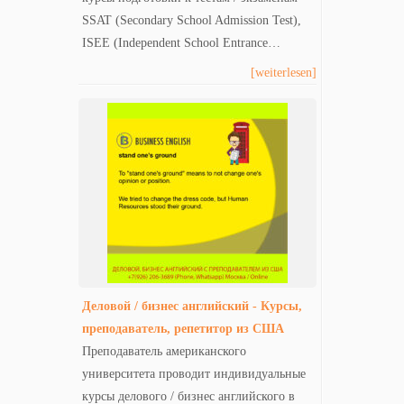
SSAT (Secondary School Admission Test),
ISEE (Independent School Entrance…
[weiterlesen]
Деловой / бизнес английский - Курсы,
преподаватель, репетитор из США
Преподаватель американского
университета проводит индивидуальные
курсы делового / бизнес английского в