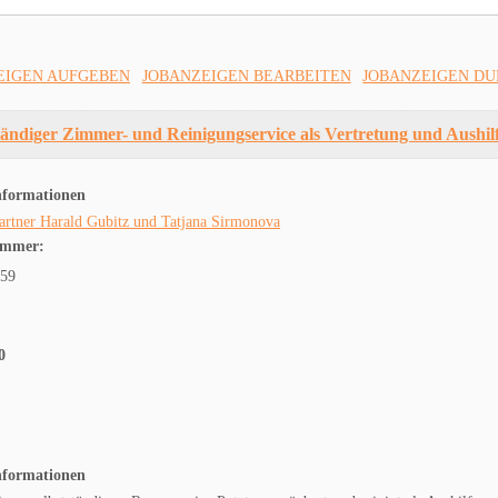
EIGEN AUFGEBEN
JOBANZEIGEN BEARBEITEN
JOBANZEIGEN D
tändiger Zimmer- und Reinigungservice als Vertretung und Aushilf
nformationen
artner Harald Gubitz und Tatjana Sirmonova
ummer:
459
0
nformationen