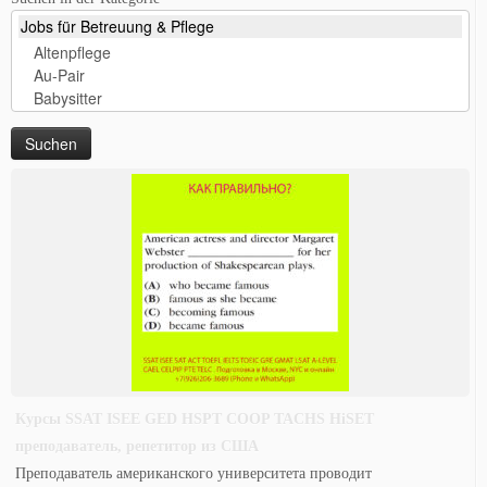
Курсы SSAT ISEE GED HSPT COOP TACHS HiSET
преподаватель, репетитор из США
Преподаватель американского университета проводит