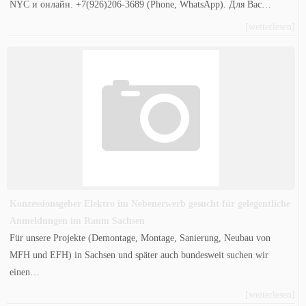
NYC и онлайн. +7(926)206-3689 (Phone, WhatsApp). Для Вас…
[weiterlesen]
Konzessionsgeber Elektro im Nebenerwerb gesucht für gelegentliche
Anmeldungen im Raum Sachsen
Für unsere Projekte (Demontage, Montage, Sanierung, Neubau von
MFH und EFH) in Sachsen und später auch bundesweit suchen wir
einen…
[weiterlesen]