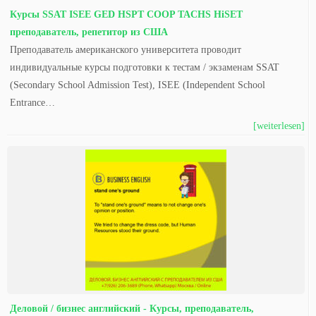
Курсы SSAT ISEE GED HSPT COOP TACHS HiSET
преподаватель, репетитор из США
Преподаватель американского университета проводит
индивидуальные курсы подготовки к тестам / экзаменам SSAT
(Secondary School Admission Test), ISEE (Independent School
Entrance…
[weiterlesen]
Деловой / бизнес английский - Курсы, преподаватель,