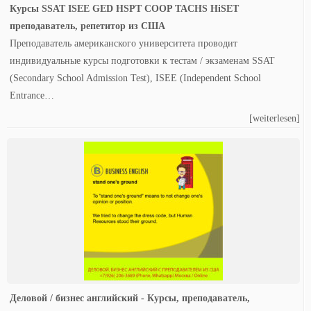
Курсы SSAT ISEE GED HSPT COOP TACHS HiSET
преподаватель, репетитор из США
Преподаватель американского университета проводит
индивидуальные курсы подготовки к тестам / экзаменам SSAT
(Secondary School Admission Test), ISEE (Independent School
Entrance…
[weiterlesen]
Деловой / бизнес английский - Курсы, преподаватель,