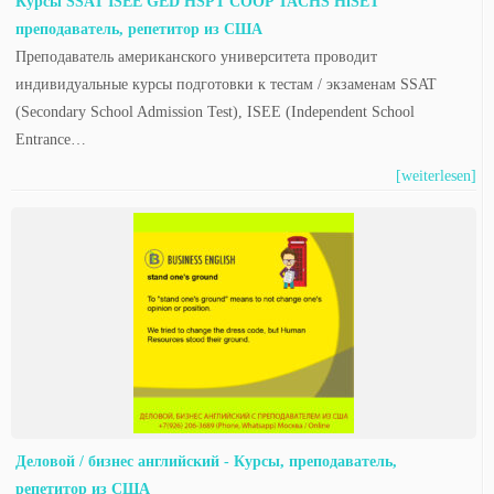
Курсы SSAT ISEE GED HSPT COOP TACHS HiSET
преподаватель, репетитор из США
Преподаватель американского университета проводит
индивидуальные курсы подготовки к тестам / экзаменам SSAT
(Secondary School Admission Test), ISEE (Independent School
Entrance…
[weiterlesen]
Деловой / бизнес английский - Курсы, преподаватель,
репетитор из США