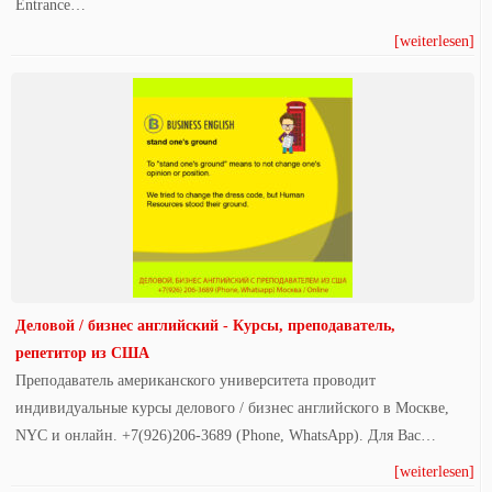
Entrance…
[weiterlesen]
Деловой / бизнес английский - Курсы, преподаватель,
репетитор из США
Преподаватель американского университета проводит
индивидуальные курсы делового / бизнес английского в Москве,
NYC и онлайн. +7(926)206-3689 (Phone, WhatsApp). Для Вас…
[weiterlesen]