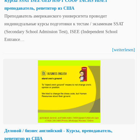
Курсы SSAT ISEE GED HSPT COOP TACHS HiSET
преподаватель, репетитор из США
Преподаватель американского университета проводит
индивидуальные курсы подготовки к тестам / экзаменам SSAT
(Secondary School Admission Test), ISEE (Independent School
Entrance…
[weiterlesen]
Деловой / бизнес английский - Курсы, преподаватель,
репетитор из США