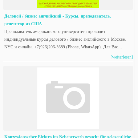
Деловой / бизнес английский - Курсы, преподаватель,
репетитор из США
Преподаватель американского университета проводит
индивидуальные курсы делового / бизнес английского в Москве,
NYC и онлайн. +7(926)206-3689 (Phone, WhatsApp). Для Вас…
[weiterlesen]
Konzessionsgeber Elektro im Nebenerwerb gesucht für gelegentliche