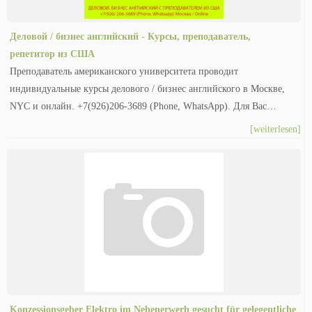
Деловой / бизнес английский - Курсы, преподаватель,
репетитор из США
Преподаватель американского университета проводит
индивидуальные курсы делового / бизнес английского в Москве,
NYC и онлайн. +7(926)206-3689 (Phone, WhatsApp). Для Вас…
[weiterlesen]
Konzessionsgeber Elektro im Nebenerwerb gesucht für gelegentliche