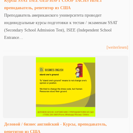
Курсы SSAT ISEE GED HSPT COOP TACHS HiSET
преподаватель, репетитор из США
Преподаватель американского университета проводит
индивидуальные курсы подготовки к тестам / экзаменам SSAT
(Secondary School Admission Test), ISEE (Independent School
Entrance…
[weiterlesen]
Деловой / бизнес английский - Курсы, преподаватель,
репетитор из США