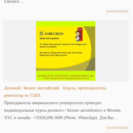
Entrance…
[weiterlesen]
Деловой / бизнес английский - Курсы, преподаватель,
репетитор из США
Преподаватель американского университета проводит
индивидуальные курсы делового / бизнес английского в Москве,
NYC и онлайн. +7(926)206-3689 (Phone, WhatsApp). Для Вас…
[weiterlesen]