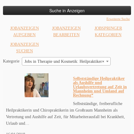
nach:
Erweiterte Suche
JOBANZEIGEN
JOBANZEIGEN
JOBSPRINGER
AUFGEBEN
BEARBEITEN
KATEGORIEN
JOBANZEIGEN
SUCHEN
Kategorie
Jobs in Therapie und Kosmetik: Heilpraktiker
×
Selbstständige Heilpraktiker
als Aushilfe und
Urlaubsvertretung auf Zeit in
Mannheim und Umland auf
Rechnung*
Selbstständige, freiberufliche
Heilpraktikerin und Chiropraktikerin im Großraum Mannheim als
Vertretung und Aushilfe auf Zeit, für Mitarbeiterausfall bei Krankheit,
Urlaub und…