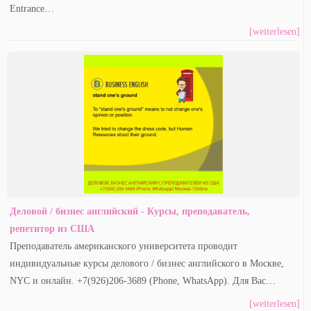
Entrance…
[weiterlesen]
Деловой / бизнес английский - Курсы, преподаватель,
репетитор из США
Преподаватель американского университета проводит
индивидуальные курсы делового / бизнес английского в Москве,
NYC и онлайн. +7(926)206-3689 (Phone, WhatsApp). Для Вас…
[weiterlesen]