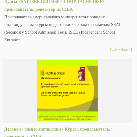
Курсы SSAT ISEE GED HSPT COOP TACHS HiSET
преподаватель, репетитор из США
Преподаватель американского университета проводит
индивидуальные курсы подготовки к тестам / экзаменам SSAT
(Secondary School Admission Test), ISEE (Independent School
Entrance…
[weiterlesen]
Деловой / бизнес английский - Курсы, преподаватель,
репетитор из США