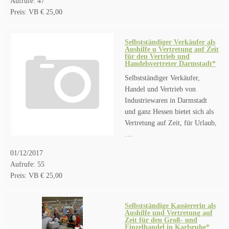
Aufrufe: 47
Preis: VB € 25,00
Selbstständiger Verkäufer als
Aushilfe u Vertretung auf Zeit
für den Vertrieb und
Handelsvertreter Darmstadt*
Selbstständiger Verkäufer,
Handel und Vertrieb von
Industriewaren in Darmstadt
und ganz Hessen bietet sich als
Vertretung auf Zeit, für Urlaub,
…
01/12/2017
Aufrufe: 55
Preis: VB € 25,00
Selbstständige Kassiererin als
Aushilfe und Vertretung auf
Zeit für den Groß- und
Einzelhandel in Karlsruhe*